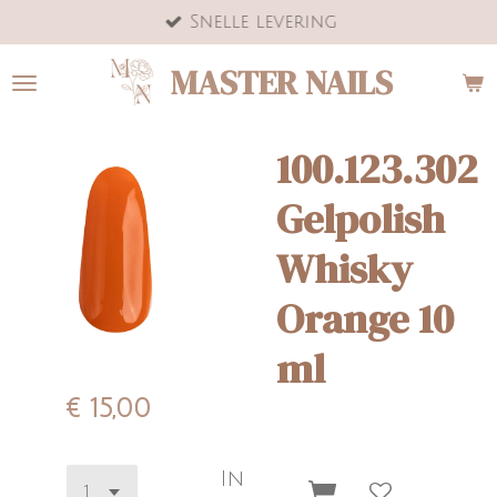
Snelle levering
Ga
direct
MASTER NAILS
naar
de
hoofdinhoud
100.123.302
Gelpolish
Whisky
Orange 10
ml
€ 15,00
In