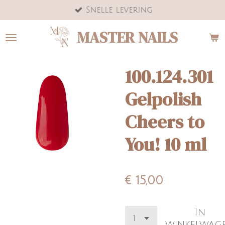
Snelle levering
Ga
direct
MASTER NAILS
naar
de
hoofdinhoud
100.124.301
Gelpolish
Cheers to
You! 10 ml
€ 15,00
In
winkelwag