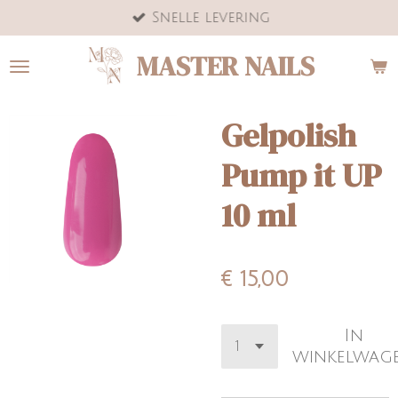
Snelle levering
Ga
direct
MASTER NAILS
naar
de
hoofdinhoud
Gelpolish
Pump it UP
10 ml
€ 15,00
In
winkelwag