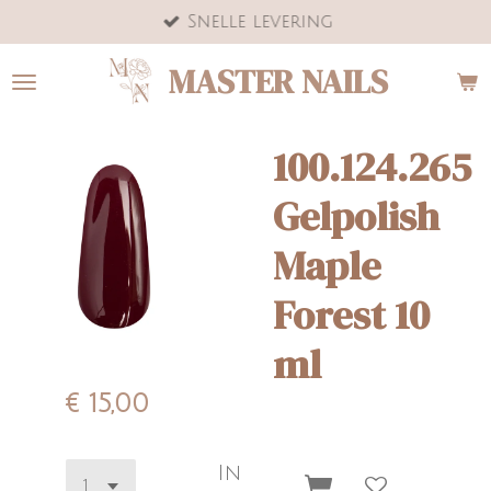
Snelle levering
Ga
direct
MASTER NAILS
naar
de
hoofdinhoud
100.124.265
Gelpolish
Maple
Forest 10
ml
€ 15,00
In