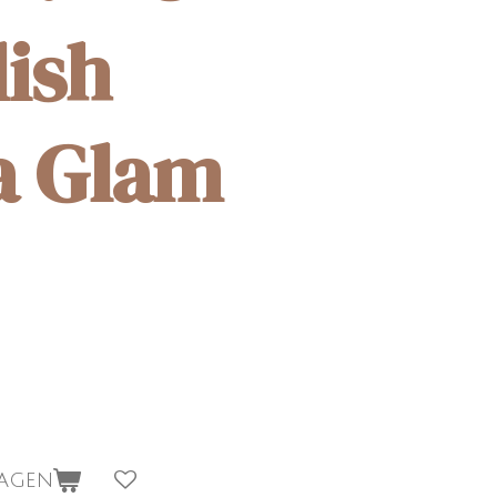
lish
a Glam
wagen