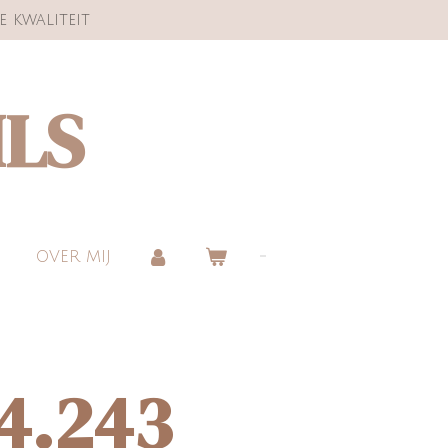
e kwaliteit
ILS
OVER MIJ
24.243