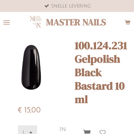
Snelle levering
Ga
direct
MASTER NAILS
naar
de
hoofdinhoud
100.124.231
Gelpolish
Black
Bastard 10
ml
€ 15,00
In