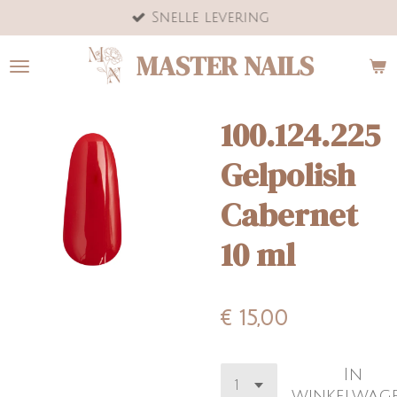
Snelle levering
Ga
direct
MASTER NAILS
naar
de
hoofdinhoud
100.124.225
Gelpolish
Cabernet
10 ml
€ 15,00
In
winkelwag