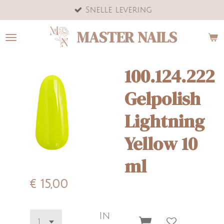
Snelle levering
Ga
direct
MASTER NAILS
naar
de
hoofdinhoud
100.124.222
Gelpolish
Lightning
Yellow 10
ml
€ 15,00
In