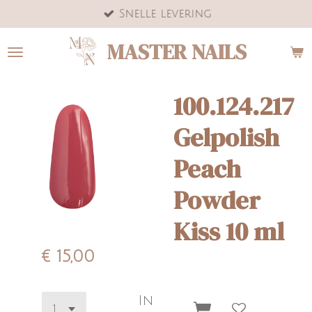
Snelle levering
Ga
direct
MASTER NAILS
naar
de
hoofdinhoud
100.124.217
Gelpolish
Peach
Powder
Kiss 10 ml
€ 15,00
In