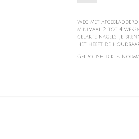
Weg met afgebladderde
minimaal 2 tot 4 weke
gelakte nagels. Je bre
het heeft de houdbaarh
Gelpolish dikte: Norm