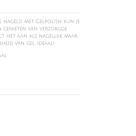
 nagels! Met Gelpolish kun je
n genieten van verzorgde
ngt het aan als nagellak, maar
eid van gel. Ideaal!
aal