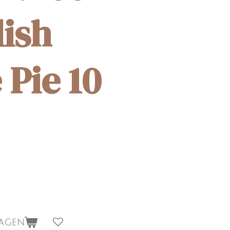
lish
 Pie 10
wagen