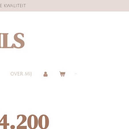
e kwaliteit
ILS
OVER MIJ
24.200