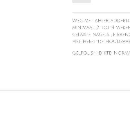
Weg met afgebladderde
minimaal 2 tot 4 weke
gelakte nagels. Je bre
het heeft de houdbaarh
Gelpolish dikte: Norm