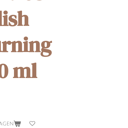
lish
rning
10 ml
wagen