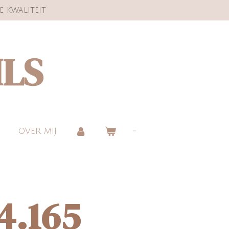
e kwaliteit
ILS
OVER MIJ
4.165