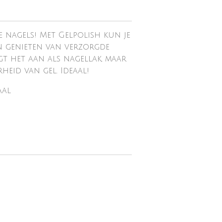
 nagels! Met Gelpolish kun je
n genieten van verzorgde
ngt het aan als nagellak, maar
eid van gel. Ideaal!
aal