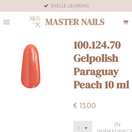
Snelle levering
Ga
direct
MASTER NAILS
naar
de
hoofdinhoud
100.124.70
Gelpolish
Paraguay
Peach 10 ml
€ 15,00
In
winkelwag