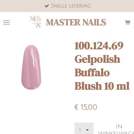
Snelle levering
Ga
direct
MASTER NAILS
naar
de
hoofdinhoud
100.124.69
Gelpolish
Buffalo
Blush 10 ml
€ 15,00
In
winkelwag