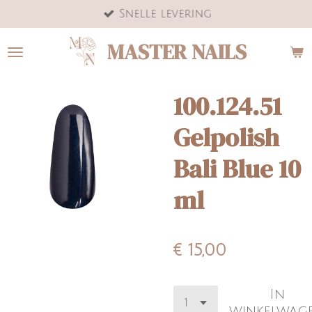
Snelle levering
Ga
direct
MASTER NAILS
naar
de
hoofdinhoud
100.124.51
Gelpolish
Bali Blue 10
ml
€ 15,00
In
winkelwag