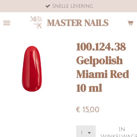
Snelle levering
Ga
direct
MASTER NAILS
naar
de
hoofdinhoud
100.124.38
Gelpolish
Miami Red
10 ml
€ 15,00
In
winkelwag