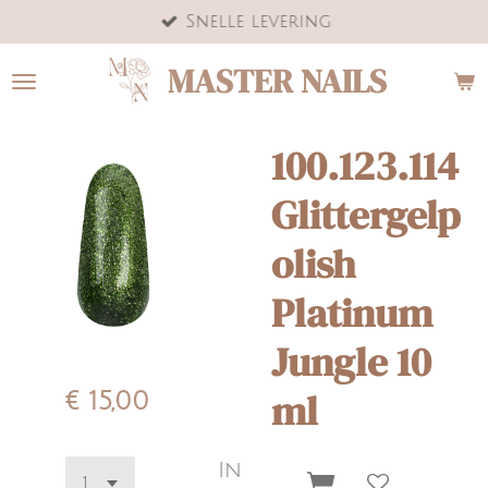
Snelle levering
Ga
direct
MASTER NAILS
naar
de
hoofdinhoud
100.123.114
Glittergelp
olish
Platinum
Jungle 10
ml
€ 15,00
In