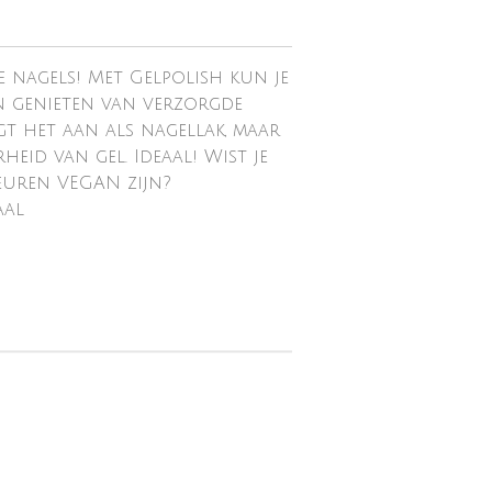
 nagels! Met Gelpolish kun je
n genieten van verzorgde
ngt het aan als nagellak, maar
eid van gel. Ideaal! Wist je
euren VEGAN zijn?
aal