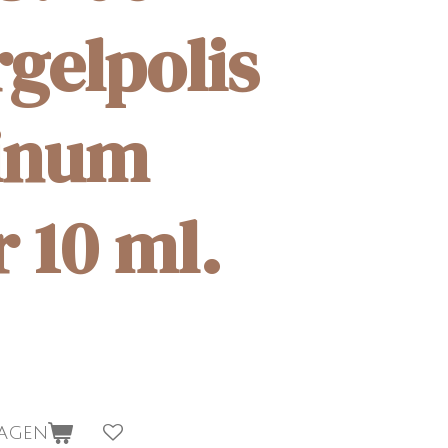
rgelpolis
tinum
 10 ml.
wagen