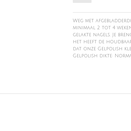
Weg met afgebladderde
minimaal 2 tot 4 weke
gelakte nagels. Je bre
het heeft de houdbaarh
dat onze Gelpolish kl
Gelpolish dikte: Norm