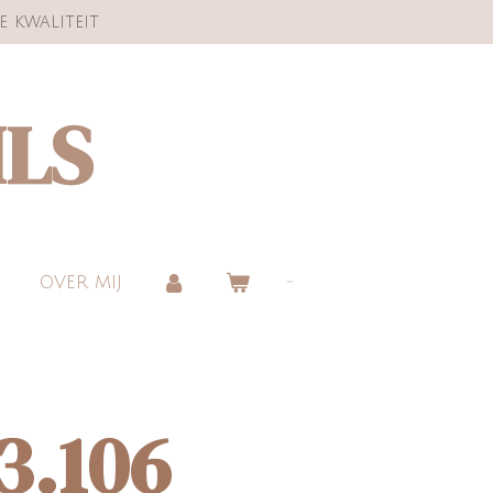
e kwaliteit
ILS
OVER MIJ
3.106