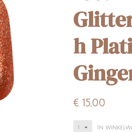
Glitte
h Pla
Ginger
€ 15,00
In winkel