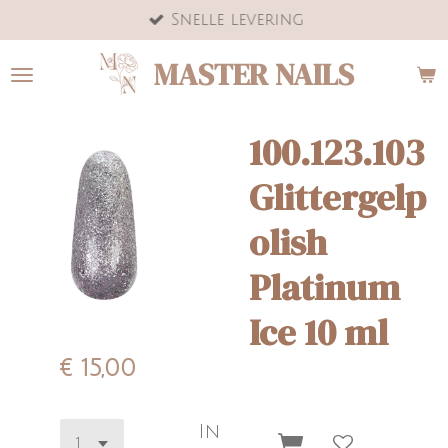
Snelle levering
Ga
direct
MASTER NAILS
naar
de
hoofdinhoud
100.123.103
Glittergelp
olish
Platinum
Ice 10 ml
€ 15,00
In