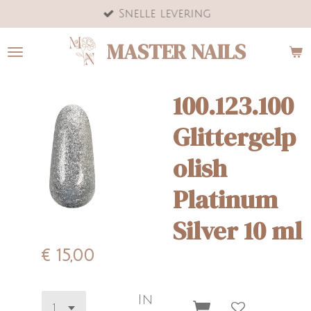
Snelle levering
Ga
direct
MASTER NAILS
naar
de
hoofdinhoud
100.123.100
Glittergelp
olish
Platinum
Silver 10 ml
€ 15,00
In