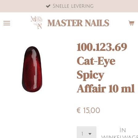
Snelle levering
Ga
direct
MASTER NAILS
naar
de
hoofdinhoud
100.123.69
Cat-Eye
Spicy
Affair 10 ml
€ 15,00
In
winkelwag