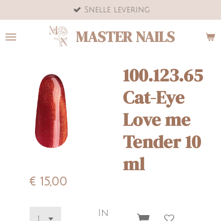
Snelle levering
Ga
direct
MASTER NAILS
naar
de
hoofdinhoud
100.123.65
Cat-Eye
Love me
Tender 10
ml
€ 15,00
In