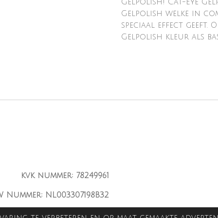
Gelpolish! Cat-Eye Gel
Gelpolish welke in co
speciaal effect geeft.
Gelpolish kleur als bas
kvk nummer: 78249961
W Nummer: NL003307198B32