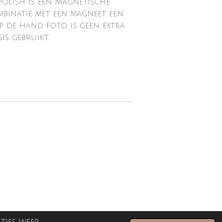
polish is een Magnetische
mbinatie met een magneet een
 Op de hand foto is geen extra
is gebruikt.