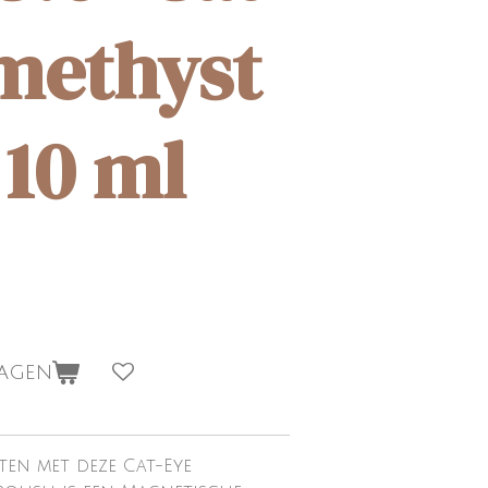
methyst
 10 ml
wagen
ten met deze Cat-Eye