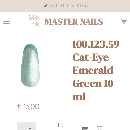
Snelle levering
Ga
direct
MASTER NAILS
naar
de
hoofdinhoud
100.123.59
Cat-Eye
Emerald
Green 10
ml
€ 15,00
In