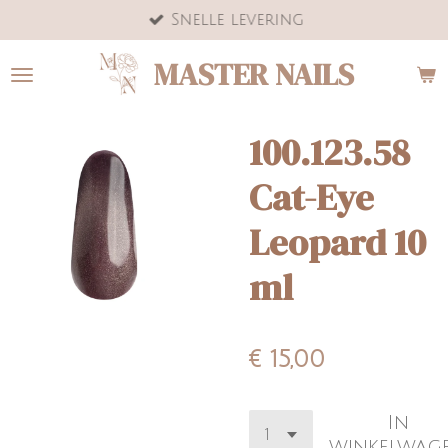
Snelle levering
Ga
direct
MASTER NAILS
naar
de
hoofdinhoud
100.123.58
Cat-Eye
Leopard 10
ml
€ 15,00
In
winkelwag