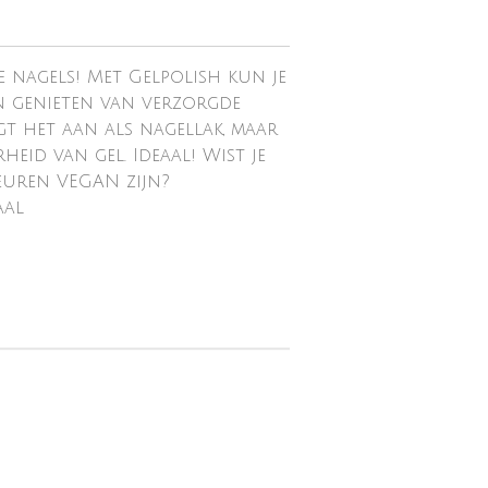
 nagels! Met Gelpolish kun je
n genieten van verzorgde
ngt het aan als nagellak, maar
eid van gel. Ideaal! Wist je
euren VEGAN zijn?
aal