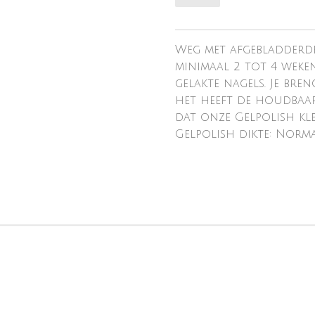
Weg met afgebladderde
minimaal 2 tot 4 weke
gelakte nagels. Je bre
het heeft de houdbaarh
dat onze Gelpolish kl
Gelpolish dikte: Norm