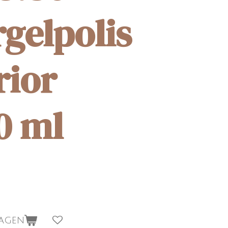
rgelpolis
rior
0 ml
wagen