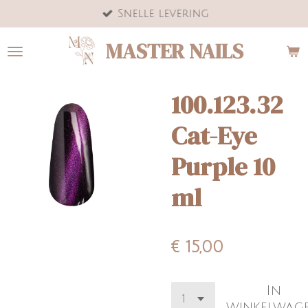
Snelle levering
Ga
direct
MASTER NAILS
naar
de
hoofdinhoud
100.123.32
Cat-Eye
Purple 10
ml
€ 15,00
In
winkelwag