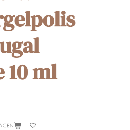
rgelpolis
tugal
 10 ml
wagen