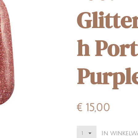
Glitte
h Por
Purple
€ 15,00
In winkel