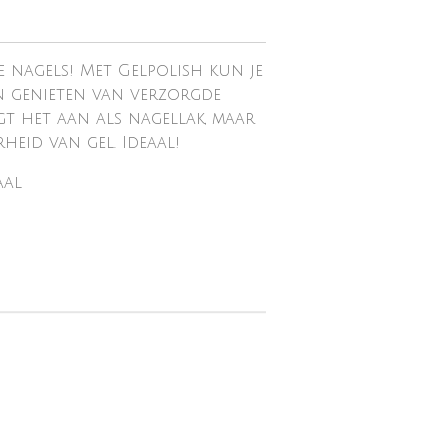
 nagels! Met Gelpolish kun je
n genieten van verzorgde
ngt het aan als nagellak, maar
eid van gel. Ideaal!
aal