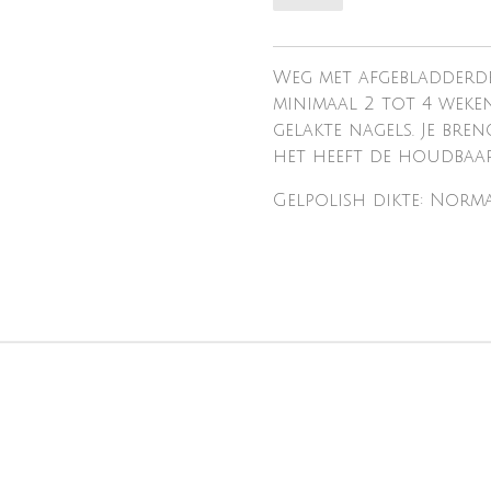
Weg met afgebladderde
minimaal 2 tot 4 weke
gelakte nagels. Je bre
het heeft de houdbaarh
Gelpolish dikte: Norm