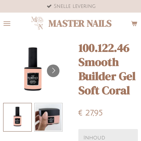
Snelle levering
Ga
direct
MASTER NAILS
naar
de
hoofdinhoud
100.122.46
Smooth
Builder Gel
Soft Coral
€ 27,95
Inhoud