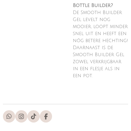
Bottle Builder?
De Smooth Builder
Gel levelt nog
mooier, loopt minder
snel uit en heeft een
nóg betere hechting!
Daarnaast is de
Smooth Builder Gel
zowel verkrijgbaar
in een flesje als in
een pot.
W
I
T
F
h
n
i
a
a
s
k
c