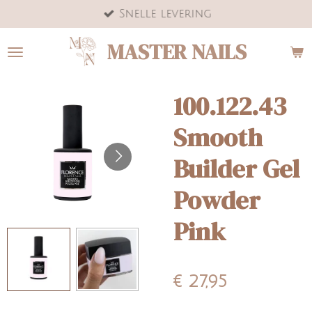
Snelle levering
Ga
direct
MASTER NAILS
naar
de
hoofdinhoud
100.122.43
Smooth
Builder Gel
Powder
Pink
€ 27,95