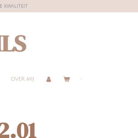
e kwaliteit
ILS
OVER MIJ
2.01