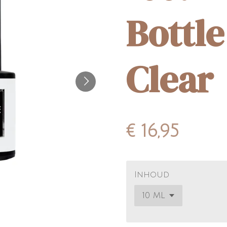
Bottle
Clear
€ 16,95
Inhoud