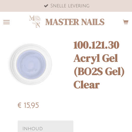
Snelle levering
Ga
direct
MASTER NAILS
naar
de
hoofdinhoud
100.121.30
Acryl Gel
(BO2S Gel)
Clear
€ 15,95
Inhoud