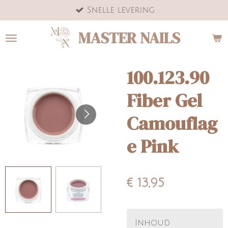
Snelle levering
Ga
direct
MASTER NAILS
naar
de
hoofdinhoud
100.123.90
Fiber Gel
Camouflag
e Pink
€ 13,95
Inhoud