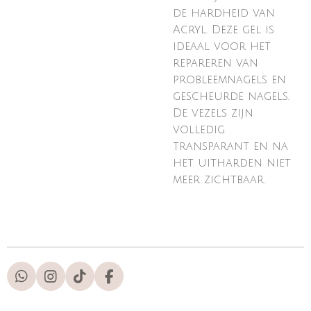
de hardheid van
Acryl. Deze gel is
ideaal voor het
repareren van
probleemnagels en
gescheurde nagels.
De vezels zijn
volledig
transparant en na
het uitharden niet
meer zichtbaar.
W
I
T
F
h
n
i
a
a
s
k
c