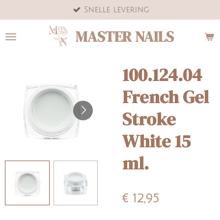
Snelle levering
Ga
direct
MASTER NAILS
naar
de
hoofdinhoud
100.124.04
French Gel
Stroke
White 15
ml.
€ 12,95