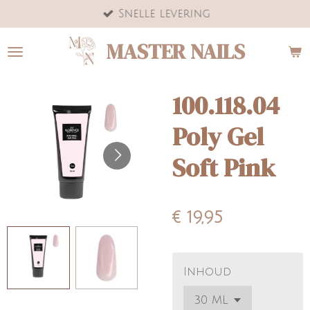
Snelle levering
Ga
direct
MASTER NAILS
naar
de
hoofdinhoud
100.118.04
Poly Gel
Soft Pink
€ 19,95
Inhoud