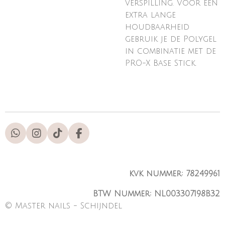
verspilling. Voor een
extra lange
houdbaarheid
gebruik je de Polygel
in combinatie met de
PRO-X Base Stick.
W
I
T
F
h
n
i
a
a
s
k
c
t
t
T
e
kvk nummer: 78249961
s
a
o
b
A
g
k
o
BTW Nummer: NL003307198B32
p
r
o
p
a
k
© Master nails - Schijndel
m