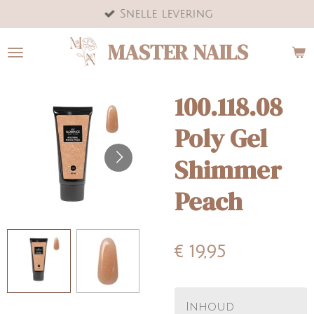
Snelle levering
Ga
direct
MASTER NAILS
naar
de
hoofdinhoud
100.118.08
Poly Gel
Shimmer
Peach
€ 19,95
Inhoud