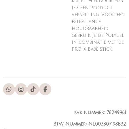
knijpt. Hierdoor heb
je geen product
verspilling. Voor een
extra lange
houdbaarheid
gebruik je de Polygel
in combinatie met de
PRO-X Base Stick.
W
I
T
F
h
n
i
a
a
s
k
c
t
t
T
e
kvk nummer: 78249961
s
a
o
b
A
g
k
o
BTW Nummer: NL003307198B32
p
r
o