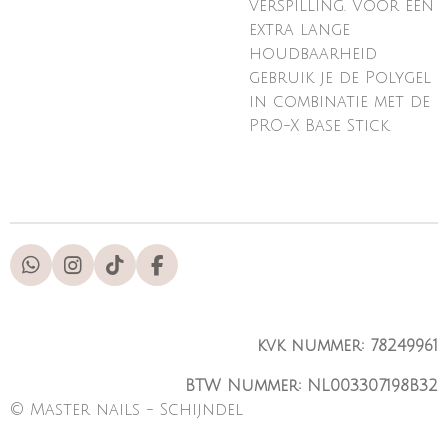
verspilling. Voor een
extra lange
houdbaarheid
gebruik je de Polygel
in combinatie met de
PRO-X Base Stick.
W
I
T
F
h
n
i
a
a
s
k
c
t
t
T
e
kvk nummer: 78249961
s
a
o
b
A
g
k
o
BTW Nummer: NL003307198B32
p
r
o
p
a
k
© Master nails - Schijndel
m