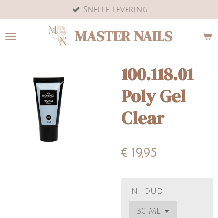
Snelle levering
Ga
direct
MASTER NAILS
naar
de
hoofdinhoud
100.118.01
Poly Gel
Clear
€ 19,95
Inhoud