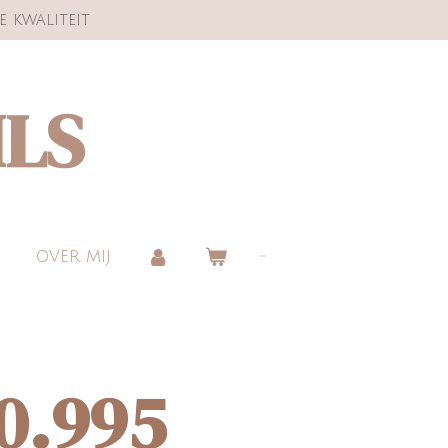
e kwaliteit
ILS
OVER MIJ
00.995