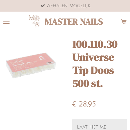
Afhalen mogelijk
Ga
direct
MASTER NAILS
naar
de
hoofdinhoud
100.110.30
Universe
Tip Doos
500 st.
€ 28,95
Laat het me