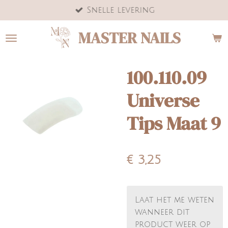
Snelle levering
Ga
direct
MASTER NAILS
naar
de
hoofdinhoud
100.110.09
Universe
Tips Maat 9
€ 3,25
Laat het me weten
wanneer dit
product weer op