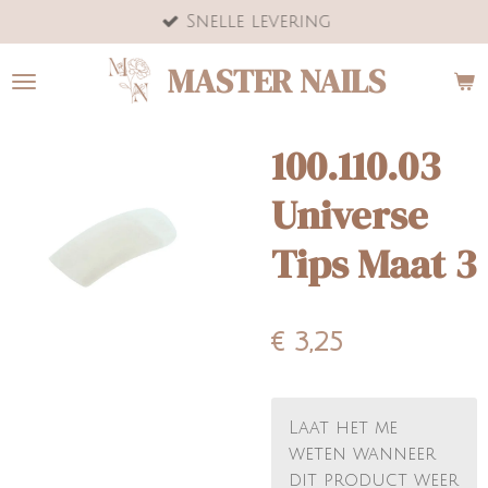
Snelle levering
Ga
direct
MASTER NAILS
naar
de
hoofdinhoud
100.110.03
Universe
Tips Maat 3
€ 3,25
Laat het me
weten wanneer
dit product weer